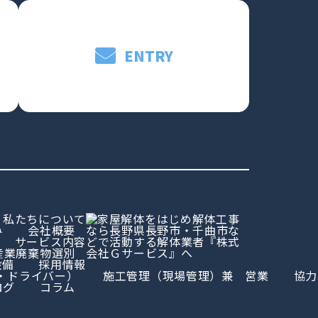
ENTRY
私たちについて
み
会社概要
サービス内容
産業廃棄物選別
設備
採用情報
・ドライバー）
施工管理（現場管理）兼 営業
協力
ログ
コラム