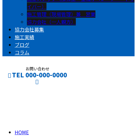
イバー）
施工管理（現場管理）兼 営業
協力会社（一人親方）
協力会社募集
施工実績
ブログ
コラム
お問い合わせ
TEL 000-000-0000
ブログ
CONTACT
ENTRY
BLOG
HOME